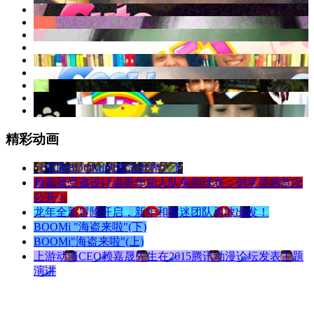
精彩动画
《萌熊BOOMi的魔法世界》下
赖嘉晟受邀设计温哥华加人队兔年球衣，创意灵感首次
公开！
龙年全新冒险开启，新年和布迷团队勇敢出发！
BOOMi "海盗来啦"(下)
BOOMi"海盗来啦"(上)
上游动漫CEO赖嘉晟先生在2015腾讯动漫论坛发表主题
演讲