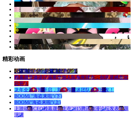
精彩动画
《萌熊BOOMi的魔法世界》下
赖嘉晟受邀设计温哥华加人队兔年球衣，创意灵感首次
公开！
龙年全新冒险开启，新年和布迷团队勇敢出发！
BOOMi "海盗来啦"(下)
BOOMi"海盗来啦"(上)
上游动漫CEO赖嘉晟先生在2015腾讯动漫论坛发表主题
演讲